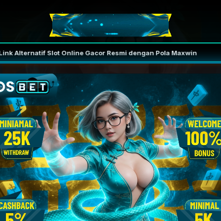
natif Slot Online Gacor Resmi dengan Pola Maxwin