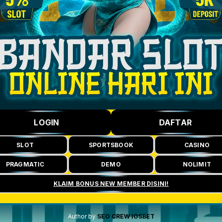
LOGIN
DAFTAR
SLOT
SPORTSBOOK
CASINO
PRAGMATIC
DEMO
NOLIMIT
KLAIM BONUS NEW MEMBER DISINI!
Author by
SEO CREW IOSBET